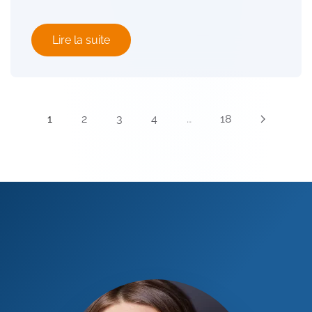
Lire la suite
1
2
3
4
…
18