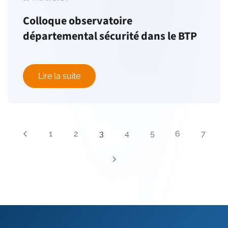
Colloque observatoire
départemental sécurité dans le BTP
Lire la suite
1
2
3
4
5
6
7