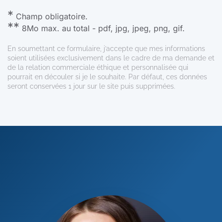
*
Champ obligatoire.
**
8Mo max. au total - pdf, jpg, jpeg, png, gif.
En soumettant ce formulaire, j’accepte que mes informations
soient utilisées exclusivement dans le cadre de ma demande et
de la relation commerciale éthique et personnalisée qui
pourrait en découler si je le souhaite. Par défaut, ces données
seront conservées 1 jour sur le site puis supprimées.