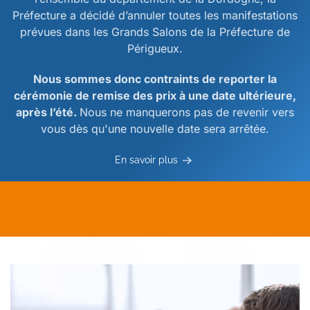
Préfecture a décidé d’annuler toutes les manifestations
prévues dans les Grands Salons de la Préfecture de
Périgueux.
Nous sommes donc contraints de reporter la
cérémonie de remise des prix à une date ultérieure,
après l’été.
Nous ne manquerons pas de revenir vers
vous dès qu'une nouvelle date sera arrêtée.
En savoir plus