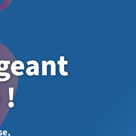
igeant
 !
se,