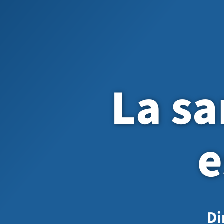
La sa
e
Di