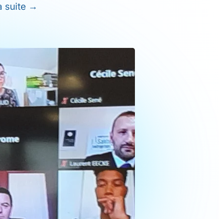
a suite
→