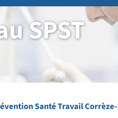
au SPST
révention Santé Travail Corrèz