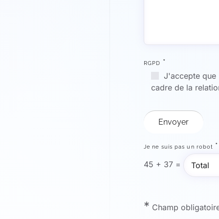
*
RGPD
J'accepte que l
cadre de la relat
*
Je ne suis pas un robot
45
+
37
=
*
Champ obligatoire